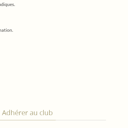
udiques.
mation.
Adhérer au club