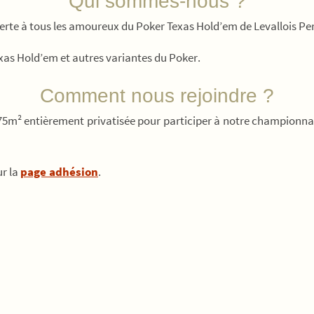
Qui sommes-nous ?
erte à tous les amoureux du Poker Texas Hold’em de Levallois Perr
xas Hold’em et autres variantes du Poker.
Comment nous rejoindre ?
75m² entièrement privatisée pour participer à notre championnat 
ur la
page adhésion
.