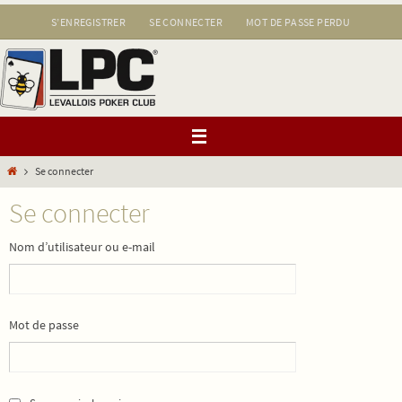
Passer
S’ENREGISTRER
SE CONNECTER
MOT DE PASSE PERDU
vers
le
contenu
Home
Se connecter
Se connecter
Nom d’utilisateur ou e-mail
Mot de passe