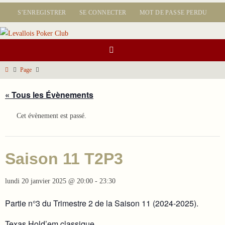
Passer
S’ENREGISTRER
SE CONNECTER
MOT DE PASSE PERDU
vers
le
contenu
Home
Page
« Tous les Évènements
Cet évènement est passé.
Saison 11 T2P3
lundi 20 janvier 2025 @ 20:00
-
23:30
Partie n°3 du Trimestre 2 de la Saison 11 (2024-2025).
Texas Hold’em classique.