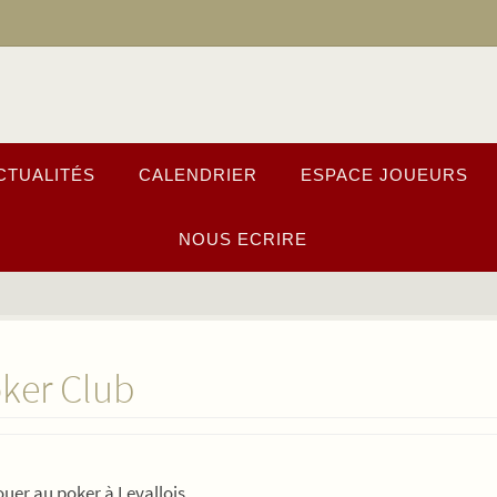
CTUALITÉS
CALENDRIER
ESPACE JOUEURS
NOUS ECRIRE
oker Club
ouer au poker à Levallois.